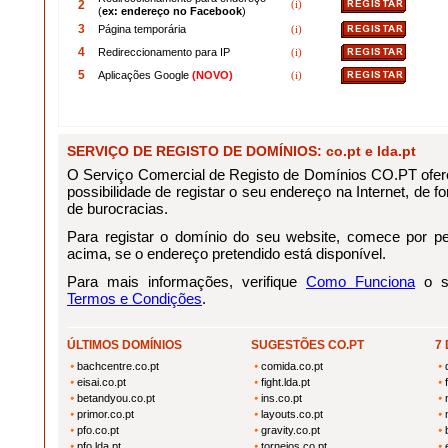
2
(i)
(
ex: endereço no Facebook
)
3
Página temporária
(i)
4
Redireccionamento para IP
(i)
5
Aplicações Google
(NOVO)
(i)
SERVIÇO DE REGISTO DE DOMÍNIOS: co.pt e lda.pt
O Serviço Comercial de Registo de Domínios CO.PT ofere
possibilidade de registar o seu endereço na Internet, de for
de burocracias.
Para registar o domínio do seu website, comece por pes
acima, se o endereço pretendido está disponível.
Para mais informações, verifique
Como Funciona
o se
Termos e Condições
.
ÚLTIMOS DOMÍNIOS
SUGESTÕES CO.PT
7
bachcentre.co.pt
comida.co.pt
eisai.co.pt
fight.lda.pt
betandyou.co.pt
ins.co.pt
primor.co.pt
layouts.co.pt
pfo.co.pt
gravity.co.pt
pfo.lda.pt
torneios.co.pt