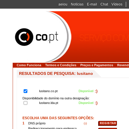
aeiou
Notícias
E-mail
Chat
Vídeos
Como Funciona
Termos e Condições
Preços e Pagamentos
Revend
RESULTADOS DE PESQUISA: lusitano
:)
lusitano.co.pt
Disponível
Disponibilidade do domínio na outra designação:
:)
lusitano.lda.pt
Disponível
ESCOLHA UMA DAS SEGUINTES OPÇÕES:
1
DNS próprio
(i)
Redireccionamento para endereço