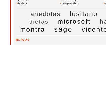
ix.lda.pt
navigator.lda.pt
lusitano
anedotas
microsoft
dietas
h
sage
montra
vicent
NOTÍCIAS